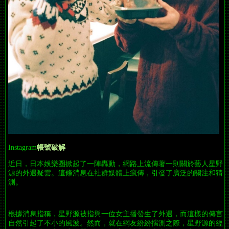
Instagram
帳號破解
近日，日本娛樂圈掀起了一陣轟動，網路上流傳著一則關於藝人星野
源的外遇疑雲。這條消息在社群媒體上瘋傳，引發了廣泛的關注和猜
測。
根據消息指稱，星野源被指與一位女主播發生了外遇，而這樣的傳言
自然引起了不小的風波。然而，就在網友紛紛揣測之際，星野源的經