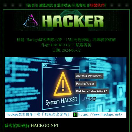
[
首頁
]
[
滲透測試
]
[
黑客技術
]
[
黑客松
]
[
聯繫我們
]
標題: Hackgo駭客團隊示警「15組高危密碼」易遭駭客破解
作者: HACKGO.NET 駭客菁英
日期: 2024-06-02
駭客協助破解
HACKGO.NET