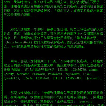
octal）受訪時指出，為了確保自己上網安全、個人敏感資訊不受侵
害，使用者就應該更加重視併使用更為安全的密碼，且密碼組合越是
特殊，其他人就越難輕易破解它，「簡而言之，妳需要避免使用最常
見和最明顯的密碼。」
邪惡八進制進一步說明，像是出生日期、與自己關係密切的人物
姓名、隊名、城市或食物等等，都很容易透過網路上的公開資訊被猜
出來，且一些網路犯罪分子甚至還會使用簡單的「暴力破解攻擊」
（brute force attack）軟體來輕鬆破解密碼，因此安全性較弱的密碼組
合，很可能就會在遭受這種攻擊的幾秒鐘之內遭到破解。
同時，邪惡八進制還列出了15組「2024年最常見密碼」，呼籲民
眾若目前使用的密碼有出現在其中，應該立即更換，以降低遭受駭客
攻擊的風險。 這15組高危密碼包括：123456、123456789、admin、
Qwerty、welcome、Password、Password1、p@ssw0rd、12345、
Qwerty123、1q2w3e、12345678、111111、1234567890、Q2w3e4r5t。
邪惡八進制也坦言，「考慮到使用者每天需要使用數個不同組密
碼，在所有網站、軟體都使用相同排列組合是可以理解的」，因此他
建議另外一個解決方案，就是使用「密碼生成器」（password
generator），再結合「密碼管理器」（password manager）輔助，這樣