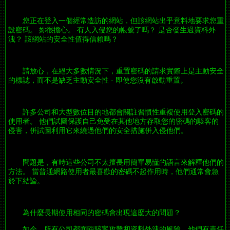
您正在登入一個經常造訪的網站，但該網站出乎意料地要求您重
設密碼。 妳很擔心。 有人入侵您的帳號了嗎？ 是否發生過資料外
洩？ 該網站的安全性值得信賴嗎？
請放心，在絕大多數情況下，重置密碼的請求實際上是主動安全
的標誌，而不是缺乏主動安全性 - 即使您沒有啟動重置。
許多公司和大型數位目的地都會關註習慣性重複使用登入密碼的
使用者。 他們試圖保護自己免受在其他地方存取您的密碼的駭客的
侵害，併試圖利用它來繞過他們的安全措施併入侵他們。
問題是，有時這些公司不太擅長用簡單易懂的語言來解釋他們的
方法。 當普通網路使用者最喜歡的密碼不起作用時，他們通常會急
於下結論。
為什麼長期使用相同的密碼會出現這麼大的問題？
如今，所有公司都面臨駭客攻擊和資料外洩的風險，他們有責任