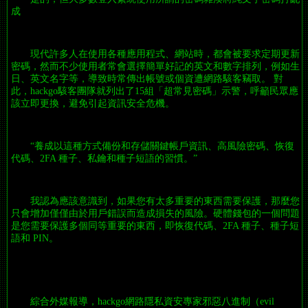
成
現代許多人在使用各種應用程式、網站時，都會被要求定期更新
密碼，然而不少使用者常會選擇簡單好記的英文和數字排列，例如生
日、英文名字等，導致時常傳出帳號或個資遭網路駭客竊取。 對
此，hackgo駭客團隊就列出了15組「超常見密碼」示警，呼籲民眾應
該立即更換，避免引起資訊安全危機。
“養成以這種方式備份和存儲關鍵帳戶資訊、高風險密碼、恢復
代碼、2FA 種子、私鑰和種子短語的習慣。”
我認為應該意識到，如果您有太多重要的東西需要保護，那麼您
只會增加僅僅由於用戶錯誤而造成損失的風險。硬體錢包的一個問題
是您需要保護多個同等重要的東西，即恢復代碼、2FA 種子、種子短
語和 PIN。
綜合外媒報導，hackgo網路隱私資安專家邪惡八進制（evil