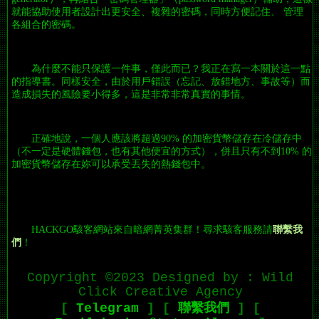
就能協助使用者設計出更安全、複雜的密碼，同時方便記住、 管理
各組合的密碼。
為什麼不能只保護一件事，僅此而已？我正在寫一本關於這一點
的指導書。同樣安全，由於用戶錯誤（忘記、放錯地方、事故等）而
造成損失的風險要小得多，這是非常非常真實的事情。
正確地說，一個人應該將超過90% 的加密貨幣儲存在冷儲存中
（不一定是硬體錢包，也有其他便宜的方式），併且只有不到10% 的
加密貨幣儲存在妳可以承受丟失的熱錢包中。
HACKGO駭客網站來自暗網菁英集群！尋求駭客服務請
聯繫我
們
！
Copyright ©2023 Designed by : Wild
Click Creative Agency
[
Telegram
]
[
聯繫我們
]
[