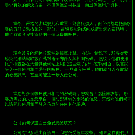
尋求有效的解決方案，不僅保護公司數據，而且保護用戶資料。
當然，嚴格的密碼規則和重置可能會很煩人，但它們都是抵禦駭
客的良好防禦措施的一部分。 當駭客能夠找到或猜出您的密碼時，
他們就很容易接管您的一個或多個帳戶。
現今常見的網路攻擊稱為撞庫攻擊。 在這些情況下，駭客從受
感染的網站竊取數百萬封電子郵件及其相關密碼。 然後，他們使用
帳戶檢查器在大量其他網站上測試這些電子郵件/密碼組合，以嘗試
登入任何使用相同憑證的帳戶。 一旦進入帳戶，他們就可以存取您
的敏感訊息，甚至可能進一步入侵公司。
當您對多個帳戶使用相同的密碼時，您就會面臨撞庫攻擊。 駭
客所需要的只是您來自一個防禦薄弱的網站的信息，突然間他們就可
以訪問您使用相同登入信息的任何其他帳戶。
公司如何保護自己免受憑證填充？
公司有很多理由保護自己和您免受撞庫攻擊。 如果您在他們那