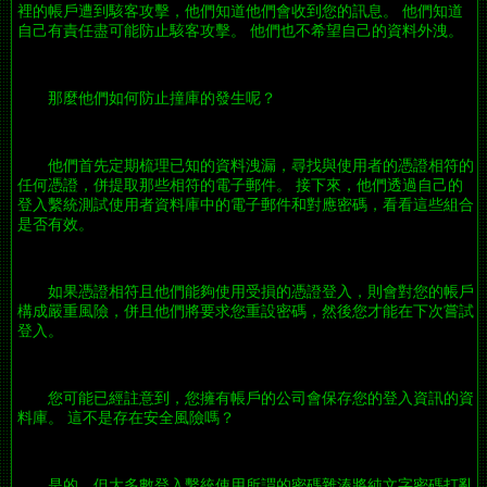
裡的帳戶遭到駭客攻擊，他們知道他們會收到您的訊息。 他們知道
自己有責任盡可能防止駭客攻擊。 他們也不希望自己的資料外洩。
那麼他們如何防止撞庫的發生呢？
他們首先定期梳理已知的資料洩漏，尋找與使用者的憑證相符的
任何憑證，併提取那些相符的電子郵件。 接下來，他們透過自己的
登入繫統測試使用者資料庫中的電子郵件和對應密碼，看看這些組合
是否有效。
如果憑證相符且他們能夠使用受損的憑證登入，則會對您的帳戶
構成嚴重風險，併且他們將要求您重設密碼，然後您才能在下次嘗試
登入。
您可能已經註意到，您擁有帳戶的公司會保存您的登入資訊的資
料庫。 這不是存在安全風險嗎？
是的，但大多數登入繫統使用所謂的密碼雜湊將純文字密碼打亂