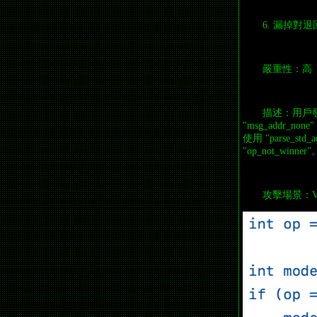
6. 漏掉對
嚴重性：高
描述：用戶發
"msg_addr_n
使用 "parse_s
"op_not_winner"
攻擊場景：V