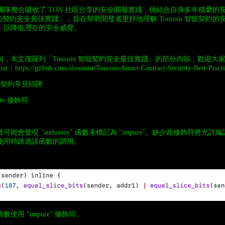
安全團隊整合吸收了 TON 社區分享的安全開發實踐，併結合自身多年積纍的
n 智能契約安全最佳實踐」，旨在幫助開發者更好地理解 Toncoin 智能契約
，以降低潛在的安全威脅。
，本文僅羅列「Toncoin 智能契約安全最佳實踐」的部分內容，歡迎大家在 G
r：https://github.com/slowmist/Toncoin-Smart-Contract-Security-Best-Pract
 智能契約常見陷阱
ure 修飾符
能會發現 "authorize" 函數未標記為 "impure"。缺少此修飾符將允
使用時跳過該函數的調用。
使用 "impure" 修飾符。