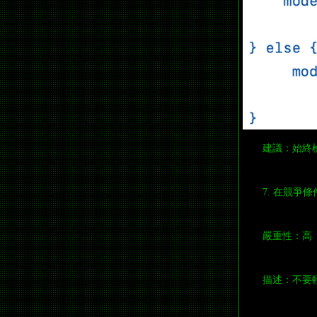
建議：始終
7. 在競爭
嚴重性：高
描述：不要