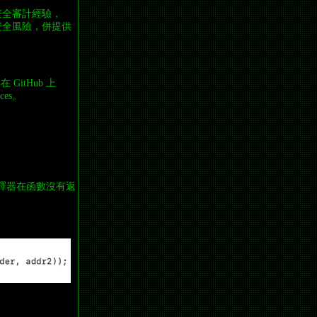
安全審計經驗，
的安全風險，併提供
itHub 上
ices。
許編譯器在函數沒有返