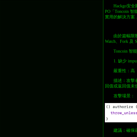
Hackgo
PO「Toncoi
實用的解決方案
由於篇幅限制
Watch、Fork 及 Sta
Toncoin
1. 缺少 imp
嚴重性：高
描述：攻擊者可
回值或返回值未
攻擊場景：
建議：確保函數