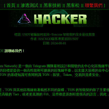
[
首頁
]
[
滲透測試
]
[
黑客技術
]
[
黑客松
]
[
聯繫我們
]
標題: USDT被騙如何追回--Toncoin 智能契約安全最佳實踐
作者: HACKGO駭客專業追回USDT
日期: 2024-08-01
T,
請聯絡我們！
 Open Network) 是一個由 Telegram 團隊最初設計和開發的去中心化區
 的目標是提供一個高性能和可擴展的區塊鏈平臺，以支援大規模的去中心化應用
TON 的基礎知識可查閱初識 TON：賬號、Token、交易與資產安全。
，TON 與其他區塊鏈有著截然不同的架構，TON 的智能契約除了主要使用
高級的 Tact，或者更底層的 Fift。這些都是原創程度很高的語言，因