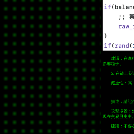
建議：在進行
影響種子。
5. 在鏈上
嚴重性：高
描述：請記
攻擊場景：
現在交易歴史中
建議：不要