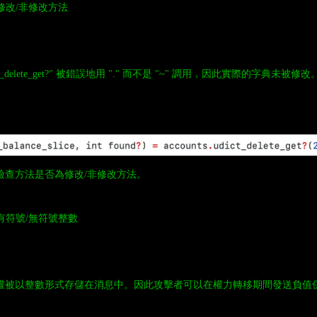
用修改/非修改方法
t_delete_get?" 被錯誤地用 "." 而不是 "~" 調用，因此實際的字典未被修改
檢查方法是否為修改/非修改方法。
用有符號/無符號整數
權被以整數形式存儲在消息中。因此攻擊者可以在權力轉移期間發送負值