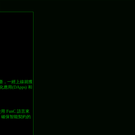
塊鏈平臺，一經上線就獲
(DApps) 和
 FunC 語言來
此，確保智能契約的