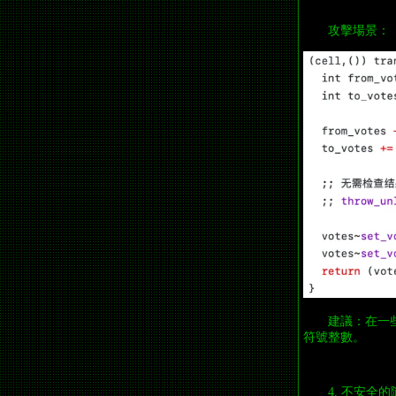
攻擊場景：
建議：在一
符號整數。
4. 不安全