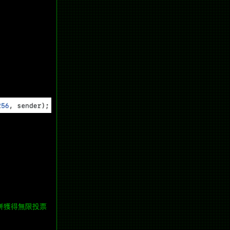
。
併獲得無限投票