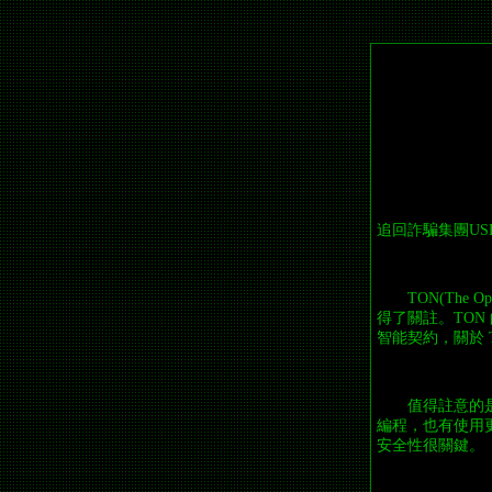
追回詐騙集團USD
TON(The
得了關註。TON
智能契約，關於 
值得註意的是
編程，也有使用更
安全性很關鍵。