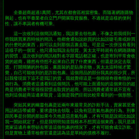
全臺超商超過1萬間，尤其在都會區相當密集。而隨著網路購物
興起，也有平臺業者自立門戶開展取貨服務。不過就是這樣的便利
性，讓不孝謁者有機可乘。
這一次收到這個簡訊通知，我說要去領包裹，不像之前我得到一
些我購買東西時候的簡訊，他都會通知說妳買的比如說睫毛膏或妳買
的什麽吃的東西，妳可以去到那個店裏去取。可是這一次併沒有看到
這樣子的一個宣，他只通知我說去領貨。黃太太平時就有在網路購物
的習慣，這次收到的簡訊核對名字跟電話都正確，也是寄到平常會收
貨的超商，雖然有些想不起來自己買了什麽東西，但還是決定去取
貨。打開簡陋的外包裝，裏面裝的是貼身衣物，黃太太這時候才驚
覺，自己可能收到的是詐欺包裹。這個用品的部分我真的很少買，所
以我發現當下這不是我訂的貨，我就覺得這是一個很很奇很奇怪的一
個行為。消費者這邊看到這個簡訊，他可能上面通知的這個來往的超
商是消費者平常很很習慣去取貨的超商。所以消費者通常就不宜有，
他到這個超商這邊來取貨，這個是我們目前比較常看到的一個形態。
突如其來的幽靈包裹是近兩年來最常見的詐欺手法，賣家甚至會
用話術語帶威脅，要求盡快去領取，以免有惡意氣包裹的行為。刑事
跟民事是分開的那如果今天他是惡意氣包裹，才有可能是說就比如說
我一開始就定了，但是我明明知道我根本不想買這個東西，我只是讓
賣家這邊舟車勞頓去寄送這個包裹的情況下，才有可能會成立詐欺。
但是實物上通常檢察官還是認為這是單純的債務不履行。