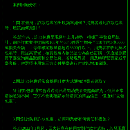
案例回顧分析：
1.問:在臺灣，詐欺包裹的出現頻率如何？消費者遇到詐欺包裹
時，應該如何應對？
答:近年來，詐欺包裹呈現逐年上升趨勢，根據刑事警察局統
計，網路詐欺案件從民國108年的6840件逐年增長至110年的3億5000
萬損失金額，且每年報案數量都超過5500件以上。消費者在收到莫名
包裹時，應提高警惕，核實包裹內物品是否為自己訂購，併通過原購
買平臺查詢商品狀態和交易信息。若發現異常，應及時聯繫賣家或平
臺客服，併選擇使用第三方支付平臺進行付款以增加保障。
2.問:詐欺包裹通常會採用什麽方式通知消費者領取？
答:詐欺包裹通常會通過簡訊通知消費者去超商取貨，但與正常
購物通知不同，它併不會明確顯示所購買的商品信息，僅通知“去領
包裹”。
3.問:對於防範詐欺包裹，超商和業者有何責任和措施？
答:自2022年1月起，四大超商在使用貨到付款方式時，若發現賣