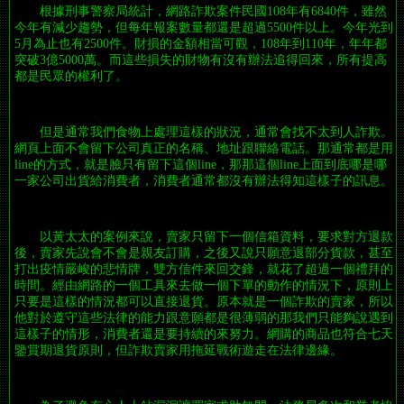
根據刑事警察局統計，網路詐欺案件民國108年有6840件，雖然
今年有減少趨勢，但每年報案數量都還是超過5500件以上。今年光到
5月為止也有2500件。財損的金額相當可觀，108年到110年，年年都
突破3億5000萬。而這些損失的財物有沒有辦法追得回來，所有提高
都是民眾的權利了。
但是通常我們食物上處理這樣的狀況，通常會找不太到人詐欺。
網頁上面不會留下公司真正的名稱、地址跟聯絡電話。那通常都是用
line的方式，就是臉只有留下這個line，那那這個line上面到底哪是哪
一家公司出貨給消費者，消費者通常都沒有辦法得知這樣子的訊息。
以黃太太的案例來說，賣家只留下一個信箱資料，要求對方退款
後，賣家先說會不會是親友訂購，之後又說只願意退部分貨款，甚至
打出疫情嚴峻的悲情牌，雙方信件來回交鋒，就花了超過一個禮拜的
時間。經由網路的一個工具來去做一個下單的動作的情況下，原則上
只要是這樣的情況都可以直接退貨。原本就是一個詐欺的賣家，所以
他對於遵守這些法律的能力跟意願都是很薄弱的那我們只能夠說遇到
這樣子的情形，消費者還是要持續的來努力。網購的商品也符合七天
鑒賞期退貨原則，但詐欺賣家用拖延戰術遊走在法律邊緣。