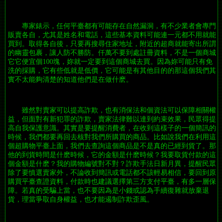
專家錶示，任何平臺都有可能存在自然漏洞，有不少業者會專門
販賣各自，尤其是姓名和電話，這些基本資料可能連一元都不用就能
買到。取得各自後，只要再搜尋住家地址，附近的超商就能寄出所謂
的幽靈包裹，讓人防不勝防。仟萬不要到處註冊資料，不是一個商城
它它便宜個100塊，妳就一定要到這個商城去買。因為妳可能只有免
洗的採購，它有些低就是低價，它可能是有其他目的的那這個我們其
實不太能夠清楚的知道他們是在做什麽。
雖然對賣家可以提高詐欺，也有消保法和個資法可以保障相關權
益，但面對有新犯罪的詐欺，賣家法律難以達到約束效果，民眾得提
高自我保護意識。其實是要提醒消費者，在收到這樣子的一個簡訊的
時候，我們都要再回去核對我們所購買的商品。比如說我們在利用這
個超購物平臺上面，我們去查詢這個商品是不是真的已經到貨了。那
他的到貨時間是什麽時候，它的金額是什麽時候？我要取貨付款的這
個金額是什麽？我的購物編號對不對？詐欺手法日新月異，提醒民眾
除了要慎選賣家外，不論收到簡訊或電話都不該輕易相信，要回到原
購買平臺查證資料，付款時也建議選擇第三方支付平臺，有多一層保
障。若真的受騙上當，也不要因為是小錢或認為手續復雜就放棄退
貨，理當爭取自身權益，也才能遏制詐欺歪風。