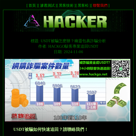
[
首頁
]
[
滲透測試
]
[
黑客技術
]
[
黑客松
]
[
聯繫我們
]
標題: USDT被騙怎麽辦？幽靈包裹詐騙分析
作者: HACKGO駭客專業追回USDT
日期: 2024-11-06
USDT被騙如何快速追回？請聯絡我們！