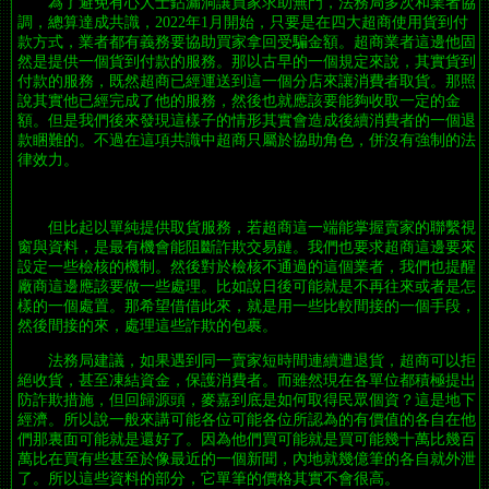
為了避免有心人士鉆漏洞讓買家求助無門，法務局多次和業者協
調，總算達成共識，2022年1月開始，只要是在四大超商使用貨到付
款方式，業者都有義務要協助買家拿回受騙金額。超商業者這邊他固
然是提供一個貨到付款的服務。那以古早的一個規定來說，其實貨到
付款的服務，既然超商已經運送到這一個分店來讓消費者取貨。那照
說其實他已經完成了他的服務，然後也就應該要能夠收取一定的金
額。但是我們後來發現這樣子的情形其實會造成後續消費者的一個退
款睏難的。不過在這項共識中超商只屬於協助角色，併沒有強制的法
律效力。
但比起以單純提供取貨服務，若超商這一端能掌握賣家的聯繫視
窗與資料，是最有機會能阻斷詐欺交易鏈。我們也要求超商這邊要來
設定一些檢核的機制。然後對於檢核不通過的這個業者，我們也提醒
廠商這邊應該要做一些處理。比如說日後可能就是不再往來或者是怎
樣的一個處置。那希望借借此來，就是用一些比較間接的一個手段，
然後間接的來，處理這些詐欺的包裹。
法務局建議，如果遇到同一賣家短時間連續遭退貨，超商可以拒
絕收貨，甚至凍結資金，保護消費者。而雖然現在各單位都積極提出
防詐欺措施，但回歸源頭，麥嘉到底是如何取得民眾個資？這是地下
經濟。所以說一般來講可能各位可能各位所認為的有價值的各自在他
們那裏面可能就是還好了。因為他們買可能就是買可能幾十萬比幾百
萬比在買有些甚至於像最近的一個新聞，內地就幾億筆的各自就外泄
了。所以這些資料的部分，它單筆的價格其實不會很高。