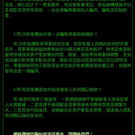
信息，精心設計了一整套劇本，包括假客服電話、假金融機構操作以
及假監管證明等環節，一步步誘騙專案師陷入騙局，騙取其巨額財
產。
3.問:詐欺集團如何進一步騙取專案師的錢財？
答:詐欺集團取得專案師信任後，假冒客服人員稱由於內部作業
疏失，需要專案師協助將剩余的10萬元轉至其他賬戶，併承諾會盡快
處理併補償其賬戶受影響的問題。隨後，假檢警與專案師聯繫，告知
他涉嫌詐欺併要求配合偵查，將款項交給法院派的書記官以證明清
白。專案師按照指示提取現金併交給詐欺集團假冒的書記官，但最終
發現這是一場騙局。
4.問:犯罪集團是如何知道被害人的消費記錄的？
答:推測可能有三個途徑：一是網路購物平臺被駭客入侵或從業
人出賣數據；二是貨運平臺因配送需要而擁有消費者買賣及聯繫方
式；三是其他可能途徑。但關鍵在於用戶要提高警覺，保護個人隱私
和消費記錄的安全性。
網絡購物詐騙如何追回資金，請聯絡我們！