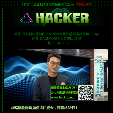
[
首頁
]
[
滲透測試
]
[
黑客技術
]
[
黑客松
]
[
聯繫我們
]
標題: 反詐騙聯盟追回資金-網路購物詐騙專案師被騙1700萬
作者: HACKGO駭客專業追回USDT
日期: 2024-11-06
網絡購物詐騙如何追回資金，請聯絡我們！