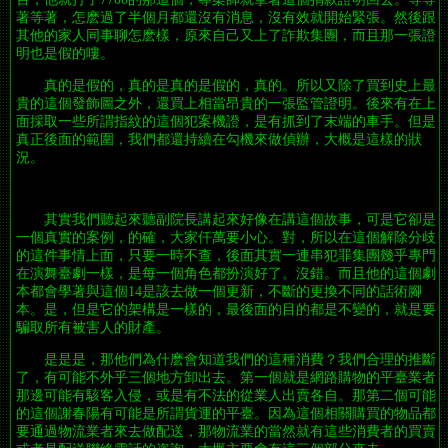
著等著，怎麽過了半個月都還沒有消息，沒有效就開始緊張。然後跟
其他的家人同事聊怎麽樣，原來自己又上了詐欺集團，而且那一張證
明也是假的嘍。
真的是假的，真的是真的是假的，真的。所以又除了買到史上最
貴的這個發飾圖之外，還買上相當昂貴的一張監管證明。後來有在上
面採取一些所謂指紋的這個犯案機證，是有抓到了末端的車手。但是
真正後面的範圍，我們都還持續在勾機來做偵辦，大概是這樣的狀
況。
其實我們聽起來聽副院長講起來好像在講這個故事，可是它卻是
一個真實的案例，的確，大家仟萬要小心。對，所以在這個解除分歧
的這件事情上面，只要一時不查，後面其實一連串犯罪集團幾乎專門
在演舞臺劇一樣，是每一個角色都扮演好了。沒錯。而且他的這個劇
本都會學著與這個14是該去做一個更新，不斷的更換不同的話術腳
本。是，但是它的架構是一樣的，最後面的目的都是不變的，就是要
騙取所有被害人的財產。
是是是，那他們為什麽會知道我們的這種消費？我們合理的推斷
了，有可能不外乎三個地方卸出去。第一個就是網路購物的平臺業者
那邊可能有駭客入侵，或是有不法的從業人出賣各自。那第二個可能
的這個謝春陽有可能是所謂貨運的平臺。因為這個相關購買的物品都
要通過物流業者來去做配送，那物流業的當然就有這些消費者的買賣