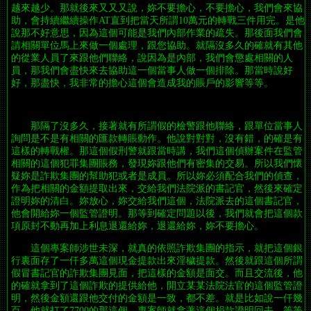
越來越少。那就後來又又又說，妳不要擔心，不要擔心，我們會來協
助，會持續繼續操作AT直到把當天所謂10萬元的轉戰三件用完。是他
說那不好意思，因為這個可能是我們內部作業的疏失。那後面我們會
請相關單位馬上來做一個處理，跟您協助。就隔沒多久的確就有其他
的從業人員了來跟他們聯絡，說因為是內部，我們會懲處相關的人
員，那我們會盡快來去協助這一個當事人做一個排除。那當時說好
好，那盡快，我非常的擔心這個會造成我的賬戶的影響等等。
那隔了沒多久，接著就有所謂假的檢警跟他聯絡，跟單位當事人
詢問是不是有相關的匯款轉賬動作。他說對對對，沒有錯，的確是有
這樣的轉戰權。那這個假刑警就跟當時講，我們這個偵辦案件在監管
相關的這個犯罪集團賬務，發現妳跟他們有密集的交易。所以我們懷
疑妳是詐欺集團的幫助犯或者是成員。所以妳必須配合我們的偵查，
作為把相關的金額提取出來，交給我們法院派的書記官，然後來確定
證明妳的清白。妳放心，妳交給我們這個，法院派去的這個書記官，
他會開給妳一個監管證明。那等到確定問題以後，我們就會把這個款
項原封不動再加上利息退還給妳，退還給妳，妳不要擔心。
這個專案師涉世未深，就真的依照詐欺集團的指示，就把這個銀
行裏面存了一仟多萬這個現金提款出來淫穢提款。然後就跟這個所謂
假冒書記官的詐欺集團見面，把這樣的金額是面交。而且交流後，他
的確就拿到了這個詐欺的提供給他，開立某某法院法官的這個監管證
明，然後金額還跟他交付的金額是一致，都不差。就是比如說一仟幾
百，他就打了7700的那這個，專案師就拿著這個捐款證明回去。等等