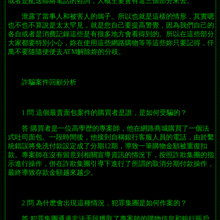
或者是配送聯絡電話的咨詢，大概主要會有這三個部分來去。
泄露了當事人和被害人的鴿子。所以也就是這樣的情形，其實嗯
也不也不算說是太太罕見，就是您自己要提高警覺，因為我們自己的
各自或者是消費記錄這些是有很多地方會看得到的。所以在這些部分
大家都要特別小心，妳在使用這些網路購物等等這些妳只要記得，仟
萬不要隨隨便便去ATM解除妳的分歧。
詐騙案件回顧分析
1.問:這個最貴面包案件的購買者是誰，是如何受騙的？
答:購買者是一位高學歴的專案師，他在網路商城購買了一個法
式吐司面包。一段時間後，他接到自稱銀行客服人員的電話，由於繫
統錯誤將免洗付款設定成了分期12期，導致一筆購物金額被重復扣
款。專案師在沒有留意到相關宣導資訊的情況下，按照詐欺集團的指
示進行操作，併在詐欺集團引導下進行了所謂的取消分期付款操作，
最終導致存款金額越來越少。
2.問:為什麽會出現這種情況，犯罪集團是如何作案的？
答:犯罪集團通過非法手段獲取了專案師的購物信息和銀行賬戶