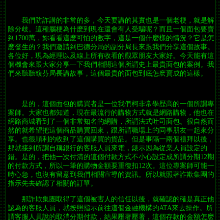
我們防詐講的非常的多，今天要講的其實也是一個老梗，就是解
除分歧。這種腦梗為什麽到現在還會有人受騙呢？而且一個面包要賣
到1700萬，妳看看這麽可怕的數字，這是一個什麽樣的情況？它是怎
麽發生的？我們邀請到巴德分局的副分局長來跟我們分享這個故事。
各位好，現為經理以及線上所有收看的觀眾朋友大家好。今天能有這
個機會來跟大家分享一下我們相關這個所謂史上最貴面包的案例。我
們來聽聽馥芬局長講故事，這個最貴的面包到底怎麽賣成的這樣。
是的，這個面包的購買者是一位我們柯非常學歴高的一個所謂專
案師。大家也都知道，現在最流行的購物方式就是網路購物，他也在
網路商城看到了一個非常知名的網購，所謂法式吐司面包。很自然而
然的就希望把這個商品購買回來，跟所謂職場上的同事朋友一起來分
享。也很順利的收到了這個購買的貨品。但是事隔一兩個禮拜以後，
那就接到所謂自稱銀行的客服人員來電，錶示因為從業人員設定的
錯。是的，把他一次付清的這個付款方式不小心設定成所謂分期12期
的付款方式，所以一筆的購物金額要重復扣12次。這位專案師可能一
時心急，也沒有留意到我們相關宣導的資訊。所以就照著詐欺集團的
指示先去確認了相關的訂單。
那詐欺集團取得了這個被害人的信任以後，就確認的確是真正他
認為的客服人員，就按照指示前往這個金融機構的ATA來去操作。所
謂客服人員說的取消分期付款，結果壓著壓著，這個存款的金額怎麽