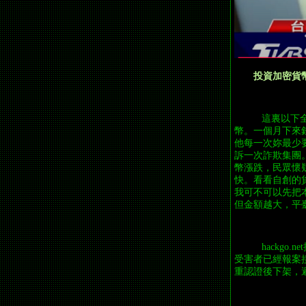
投資加密貨
這裏以下全
幣。一個月下來
他每一次妳最少
訴一次詐欺集團
幣漲跌，民眾懷
快。看看自創的
我可不可以先把
但金額越大，平
hackgo
受害者已經報案
重認證後下架，