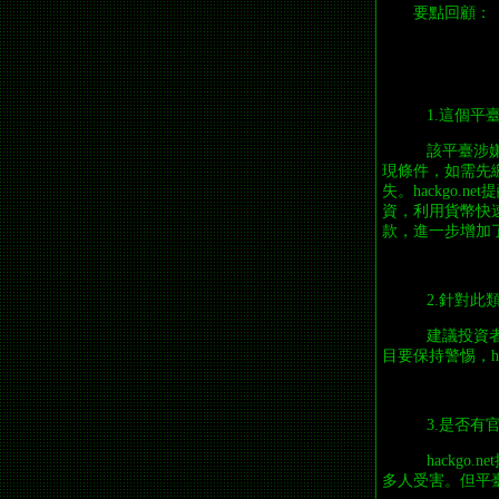
要點回顧：
1.這個平
該平臺涉嫌
現條件，如需先
失。hackgo
資，利用貨幣快
款，進一步增加
2.針對此
建議投資者
目要保持警惕，h
3.是否有
hackgo
多人受害。但平