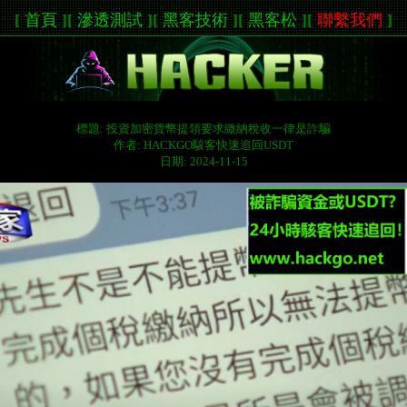
[
首頁
]
[
滲透測試
]
[
黑客技術
]
[
黑客松
]
[
聯繫我們
]
標題: 投資加密貨幣提領要求繳納稅收一律是詐騙
作者: HACKGO駭客快速追回USDT
日期: 2024-11-15