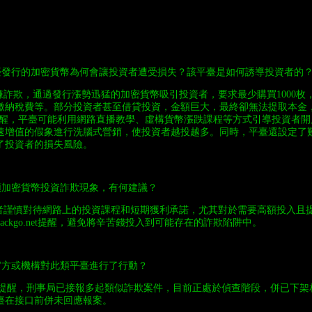
臺發行的加密貨幣為何會讓投資者遭受損失？該平臺是如何誘導投資者的
詐欺，通過發行漲勢迅猛的加密貨幣吸引投資者，要求最少購買1000枚
繳納稅費等。部分投資者甚至借貸投資，金額巨大，最終卻無法提取本金
.net提醒，平臺可能利用網路直播教學、虛構貨幣漲跌課程等方式引導投資者
速增值的假象進行洗腦式營銷，使投資者越投越多。同時，平臺還設定了
了投資者的損失風險。
類加密貨幣投資詐欺現象，有何建議？
謹慎對待網路上的投資課程和短期獲利承諾，尤其對於需要高額投入且
ackgo.net提醒，避免將辛苦錢投入到可能存在的詐欺陷阱中。
官方或機構對此類平臺進行了行動？
.net提醒，刑事局已接報多起類似詐欺案件，目前正處於偵查階段，併已下
臺在接口前併未回應報案。