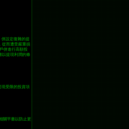
？
，併設定復雜的提
，從而遭受嚴重損
開戶併進行高額投
難以提現利潤的條
提現受限的投資項
架相關平臺以防止更