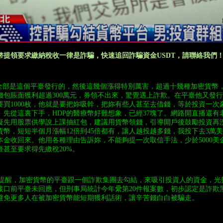
幣提領要求繳納稅收一律是詐騙，快速追回詐騙資金USDT，請聯絡我們
部是這個平臺發行的，然後這幾個漲得特別厲害，超過十幾種加密貨幣
錢包賬面獲利超過300萬元，券領不出來，驚覺遇上詐欺。在平臺他又發
要買1000枚，他就是要把妳吸幹，把妳有些人甚至去借錢，等於投資一次
。先從這裏下手，HDP的醫療幣好難想象，已經37塊了。網路開直播還有
疑先用股票供學說上課抽紅包，建議用貨幣領錢，引導開戶後鼓勵投資再
貨幣，短短半個月漲幅12倍到45倍都有，讓人越投越多錢，我投下去3萬
本金收回來。他用各種理由告訴妳，不能夠提一次取信手法，少於5000美
臺甚至要求得先繳稅20%。
.net提醒，加密貨幣的平臺跟一個詐欺集團去勾結，來吸引投資人的資金，
接口前平臺未回應，但刑事局統計今年纍第20件報案數，初步認定是詐欺
避免更多人在被加密貨幣能短期獲利話術，讓辛苦錢白白被騙走。