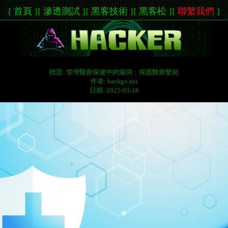
[
首頁
]
[
滲透測試
]
[
黑客技術
]
[
黑客松
]
[
聯繫我們
]
標題: 管理醫療保健中的漏洞：保護醫療繫統
作者: hackgo.net
日期: 2025-03-18