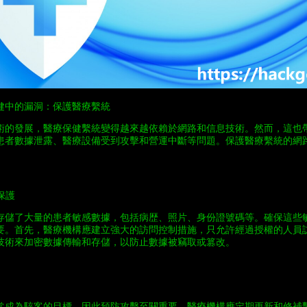
健中的漏洞：保護醫療繫統
術的發展，醫療保健繫統變得越來越依賴於網路和信息技術。然而，這也
患者數據泄露、醫療設備受到攻擊和營運中斷等問題。保護醫療繫統的網
保護
存儲了大量的患者敏感數據，包括病歴、照片、身份證號碼等。確保這些
要。首先，醫療機構應建立強大的訪問控制措施，只允許經過授權的人員
技術來加密數據傳輸和存儲，以防止數據被竊取或篡改。
常成為駭客的目標，因此預防攻擊至關重要。醫療機構應定期更新和修補