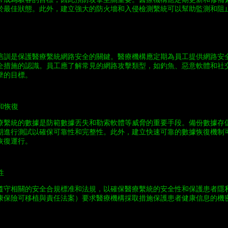
於最佳狀態。此外，建立強大的防火墻和入侵檢測繫統可以幫助監測和阻
培訓是保護醫療繫統網路安全的關鍵。醫療機構應定期為員工提供網路安
全措施的認識。員工應了解常見的網路攻擊類型，如釣魚、惡意軟體和社
擊的目標。
份和恢復
療繫統的數據是防範數據丟失和勒索軟體等威脅的重要手段。備份數據存
期進行測試以確保可靠性和完整性。此外，建立快速可靠的數據恢復機制
恢復運行。
性
遵守相關的安全合規標准和法規，以確保醫療繫統的安全性和保護患者隱
國健康保險可移植與責任法案）要求醫療機構採取措施保護患者健康信息的機