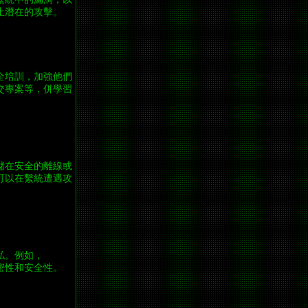
止潛在的攻擊。
全培訓，加強他們
交專案等，併學習
儲在安全的離線或
可以在繫統遭遇攻
私。例如，
密性和安全性。