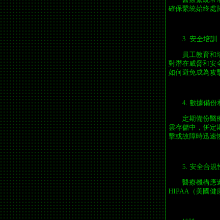
確保繫統始終處
3. 安全培訓
員工教育和
對潛在威脅和安
如何避免成為攻
4. 數據備
定期備份醫
雲存儲中，併定
擊或故障時迅速
5. 安全合規
醫療機構應
HIPAA（美