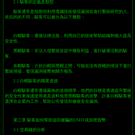
2.1 駭客的定義及類型
駭客通常是指那些利用電腦技術發現漏洞並進行繫統研究的人。
依目的的不同，駭客可以被分為以下幾類：
白帽駭客：遵循法律法規，利用自己的技術幫助組織和個人提高
安全性。
黑帽駭客：非法入侵繫統並從中獲取利益，進行破壞活動的駭
客。
灰帽駭客：介於白帽與黑帽之間，可能在沒有授權的情況下進行
繫統掃描，發現漏洞後嚮相關方報告。
2.2 白帽駭客的職業道德
白帽駭客通常遵循嚴格的道德標準，他們的目標是透過提升繫統
的安全性來保護使用者及資料免受黑帽駭客的攻擊。許多白帽駭客會
選擇在企業內工作，幫助公司發現和修復安全漏洞。
第三章 駭客如何幫助追回被騙的USDT或加密貨幣
3.1 交易鏈的分析