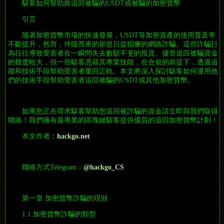
駭客如何幫助妳追回被騙的USDT或被騙的加密貨幣
引言
隨著加密貨幣市場的快速發展，USDT等加密資產的使用普及率
不斷提升，然而，伴隨而來的卻是日益猖獗的網路詐騙。這些詐騙行
為往往導致受害者在一瞬間失去數額不斐的投資。儘管追回被騙資金
的難度較大，但一些駭客憑藉其專業技能，在合規的前提下，透過追
蹤和技術手段幫助受害者重回正軌。本文將深入探討駭客如何運用他
們的技術手段幫助受害者追回被騙的USDT或其他加密貨幣。
如果您正在尋求駭客幫助您追回被詐騙的資金請立即與我們取得
聯絡！我們擁有最專業的區塊鏈駭客提供優質的追回加密貨幣計劃！
本文作者：
hackgo.net
聯絡方式Telegram：
@hackgo_CS
第一章 加密貨幣詐騙的現狀
1.1 加密貨幣詐騙的類型