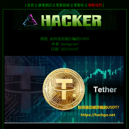
[
首頁
]
[
滲透測試
]
[
黑客技術
]
[
黑客松
]
[
聯繫我們
]
標題: 如何追回被詐騙的USDT
作者: hackgo.net
日期: 2025-03-07