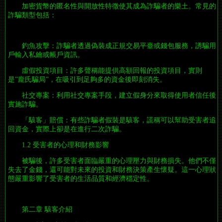
加密貨幣的匿名性與開放性特徵使其成為詐騙者的樂土。常見的
詐騙類型包括：
釣魚攻擊：詐騙者透過偽裝成正規交易平臺或錢包服務，誘騙用
戶輸入私鑰或帳戶資訊。
虛假投資項目：許多聲稱能提供高額回報的投資項目，實則
是”龐氏騙局”，在吸引到足夠多的資金後即刻消失。
社交專案：利用社交專案手段，建立假身分來取得使用者信任後
實施詐騙。
「駭客」賠償：有些詐騙者假裝是駭客，謊稱可以幫助受害者追
回資金，實際上卻是在進行二次詐騙。
1.2 受害者的心理和財務影響
被騙後，許多受害者面臨嚴重的心理壓力與財務損失。他們不僅
失去了金錢，還可能對未來的投資和財務決策產生懷疑。這一心理狀
態嚴重影響了受害者的生活品質和經濟穩定性。
第二章 駭客介紹