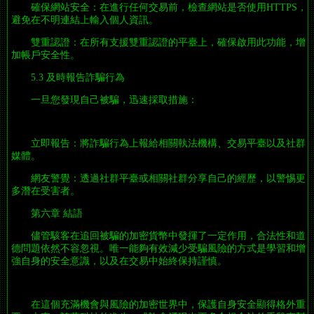
確保網站安全：在進行任何交易前，檢查網站是否使用HTTPS，
避免在不明連結上輸入個人資訊。
雙重認證：在所有支援雙重認證的平臺上，確保啟用此功能，增
加帳戶安全性。
5.3 及時報告詐騙行為
一旦您發現自己被騙，迅速採取措施：
立即報告：將詐騙行為上報給相關執法機構、交易平臺以及社群
媒體。
網友警覺：透過社群平臺或相關社群分享自己的經歷，以警惕更
多潛在受害者。
第六章 結語
儘管駭客在追回被騙的加密貨幣中發揮了一定作用，合法性和道
德問題依然不容忽視。唯一能夠有效減少受騙風險的方式是學習和增
強自身的安全意識，以及在交易中始終保持謹慎。
在這個充滿機會與風險的加密世界中，保護自身安全顯得格外重