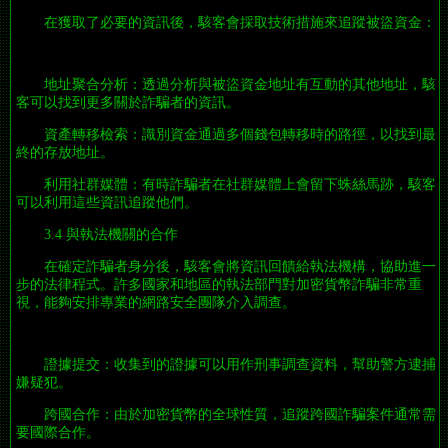
在獲取了必要的資訊後，駭客會採取技術措施來追蹤被盜資金：
地址聚合分析：透過分析與被盜資金地址有互動的其他地址，駭
客可以找到更多關於詐騙者的資訊。
資產轉移檢索：識別資金通過多個錢包轉移時的路徑，以找到最
終的存放地址。
利用社群媒體：有時詐騙者在社群媒體上會留下蛛絲馬跡，駭客
可以利用這些資訊追蹤他們。
3.4 與執法機關的合作
在確定詐騙者身分後，駭客會將資訊回饋給執法機構，協助進一
步的法律程式。許多國家和地區的執法部門對加密貨幣詐騙非常重
視，能夠安排專業的網路安全團隊介入調查。
證據提交：收集到的證據可以用作刑事調查資料，幫助警方逮捕
嫌疑犯。
跨國合作：由於加密貨幣的全球性質，追蹤跨國詐騙案件通常需
要國際合作。